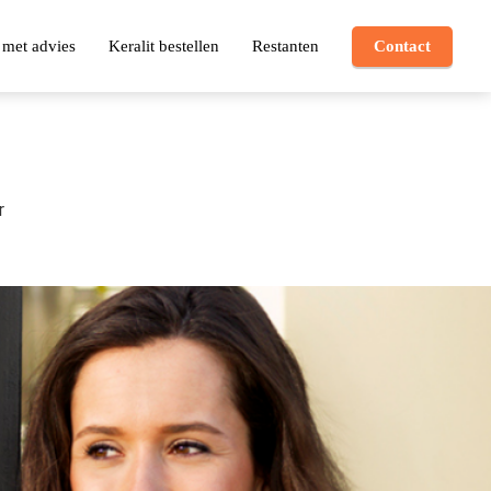
 met advies
Keralit bestellen
Restanten
Contact
r