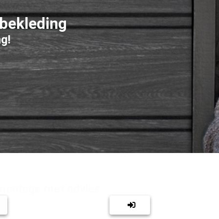
dbekleding
ng!
montage met advies
Zelfmontage en -bes