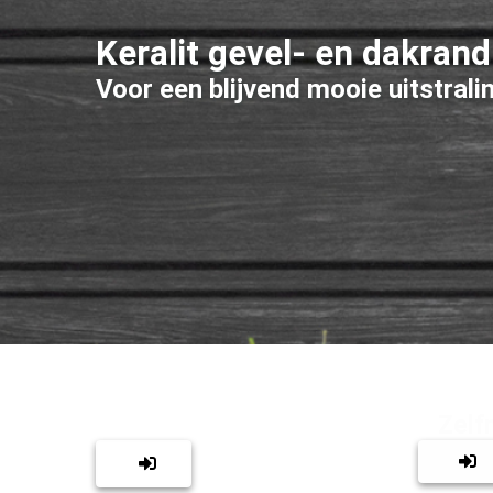
Keralit gevel- en dakran
Voor een blijvend mooie uitstrali
MaatGarant monteert
Zelf