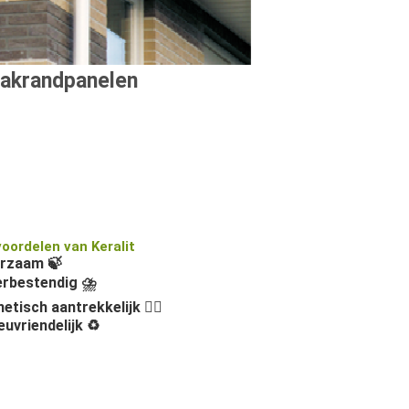
akrandpanelen
voordelen van Keralit
rzaam 🍃
rbestendig ⛈️
etisch aantrekkelijk 👌🏻
euvriendelijk ♻️