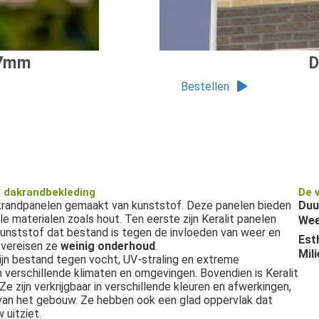
67mm
D
Bestellen
n dakrandbekleding
De 
akrandpanelen gemaakt van kunststof. Deze panelen bieden
Duu
e materialen zoals hout. Ten eerste zijn Keralit panelen
Wee
kunststof dat bestand is tegen de invloeden van weer en
Esth
vereisen ze
weinig onderhoud
.
Mili
zijn bestand tegen vocht, UV-straling en extreme
n verschillende klimaten en omgevingen. Bovendien is Keralit
e zijn verkrijgbaar in verschillende kleuren en afwerkingen,
van het gebouw. Ze hebben ook een glad oppervlak dat
 uitziet.