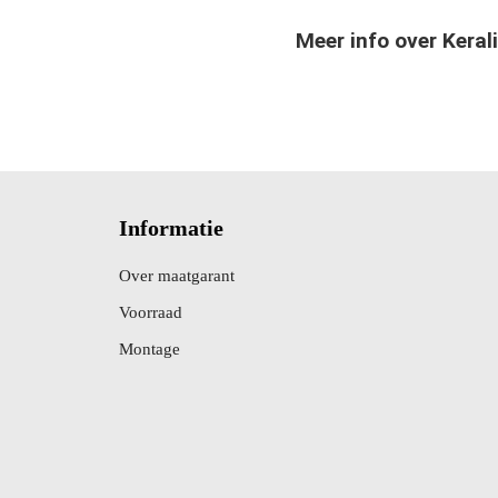
M
e
e
r
i
n
f
o
o
v
e
r
K
e
r
a
l
i
Informatie
Over maatgarant
Voorraad
Montage