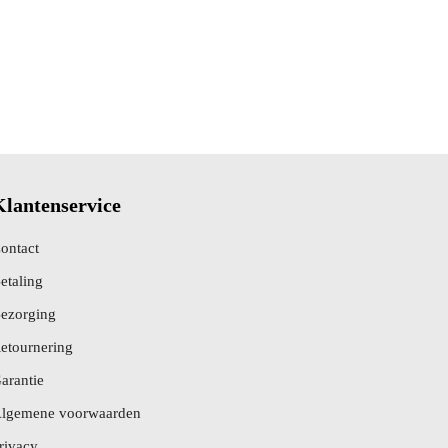
Klantenservice
ontact
etaling
ezorging
etournering
arantie
lgemene voorwaarden
rivacy