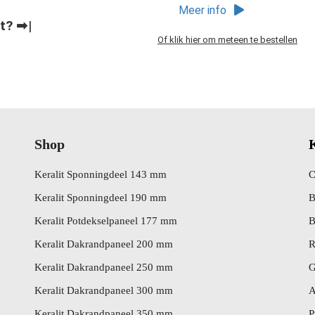
Meer info
t
?
➡
Of klik hier om meteen te bestellen
Shop
Keralit Sponningdeel 143 mm
C
Keralit Sponningdeel 190 mm
B
Keralit Potdekselpaneel 177 mm
B
Keralit Dakrandpaneel 200 mm
R
Keralit Dakrandpaneel 250 mm
G
Keralit Dakrandpaneel 300 mm
A
Keralit Dakrandpaneel 350 mm
P