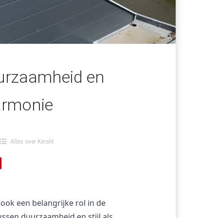
uurzaamheid en
armonie
Alles over Keralit
ook een belangrijke rol in de 
ssen duurzaamheid en stijl als 