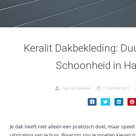
Keralit Dakbekleding: D
Schoonheid in H
Sep van Duikeren
17 oktober 2023
Je dak heeft niet alleen een praktisch doel, maar speelt 
uitstraling van je huis. Waarom zou je moeten kiezen tu