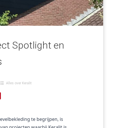
ject Spotlight en
s
Alles over Keralit
elbekleding te begrijpen, is 
an projecten waarbij Keralit is 