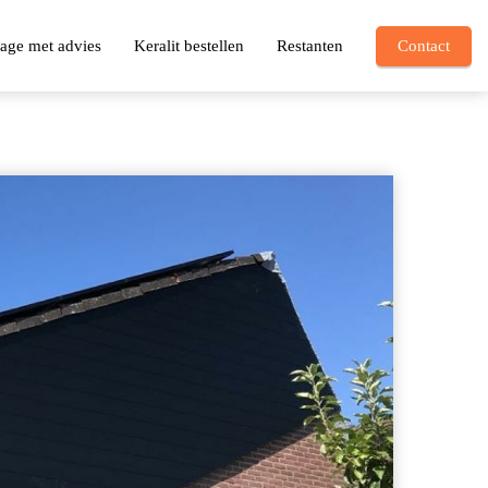
age met advies
Keralit bestellen
Restanten
Contact