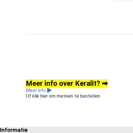
M
e
e
r
i
n
f
o
o
v
e
r
K
e
r
a
l
i
t
?
➡
Meer info
Of klik hier om meteen te bestellen
Informatie